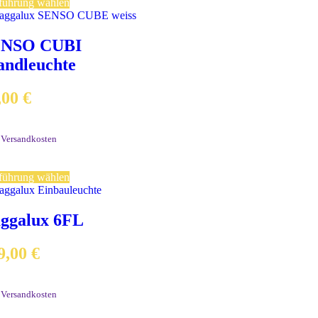
führung wählen
ENSO CUBI
ndleuchte
,00
€
. MwSt.
.
Versandkosten
rzeit:
2-3 Werktage
führung wählen
ggalux 6FL
9,00
€
. MwSt.
.
Versandkosten
rzeit:
2-3 Werktage