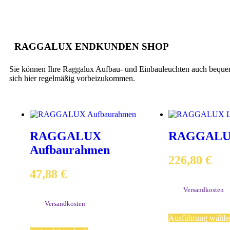
RAGGALUX ENDKUNDEN SHOP
Sie können Ihre Raggalux Aufbau- und Einbauleuchten auch bequem 
sich hier regelmäßig vorbeizukommen.
RAGGALUX
RAGGALUX
Aufbaurahmen
226,80
€
47,88
€
exkl. MwSt.
zzgl.
Versandkosten
exkl. 20 % MwSt.
Lieferzeit:
3-5 Werkta
zzgl.
Versandkosten
Ausführung wähle
Lieferzeit:
3-5 Werktage