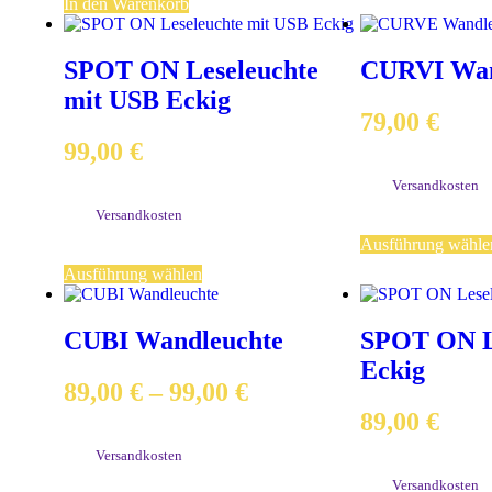
In den Warenkorb
SPOT ON Leseleuchte
CURVI Wan
mit USB Eckig
79,00
€
99,00
€
exkl. MwSt.
zzgl.
Versandkosten
exkl. MwSt.
Lieferzeit:
2-3 Werkta
zzgl.
Versandkosten
Ausführung wähle
Lieferzeit:
2-3 Werktage
Ausführung wählen
CUBI Wandleuchte
SPOT ON L
Eckig
89,00
€
–
99,00
€
89,00
€
exkl. MwSt.
zzgl.
Versandkosten
exkl. MwSt.
Lieferzeit:
2-3 Werktage
zzgl.
Versandkosten