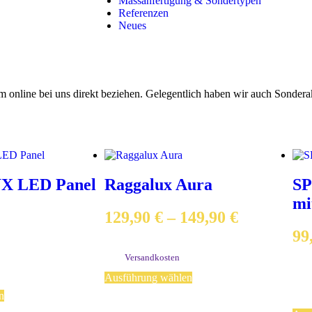
Massanfertigung & Sondertypen
Referenzen
Neues
online bei uns direkt beziehen. Gelegentlich haben wir auch Sonder
 LED Panel
Raggalux Aura
SP
mi
129,90
€
–
149,90
€
99
exkl. MwSt.
zzgl.
Versandkosten
exkl
ge
Ausführung wählen
zzgl
n
Liefe