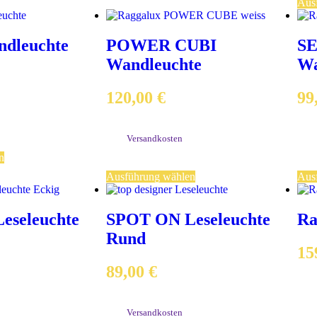
Aus
dleuchte
POWER CUBI
S
Wandleuchte
Wa
120,00
€
99
exkl. MwSt.
exkl
ge
zzgl.
Versandkosten
zzgl
n
Lieferzeit:
2-3 Werktage
Liefe
Ausführung wählen
Aus
eseleuchte
SPOT ON Leseleuchte
Ra
Rund
15
89,00
€
exkl
zzgl
exkl. MwSt.
Liefe
zzgl.
Versandkosten