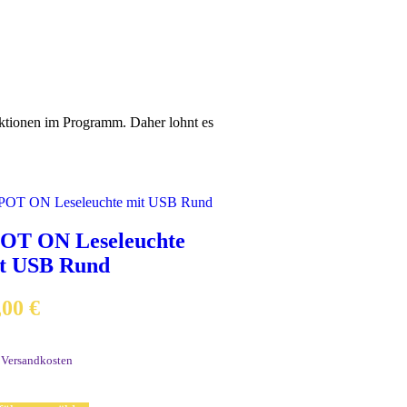
aktionen im Programm. Daher lohnt es
OT ON Leseleuchte
t USB Rund
,00
€
. MwSt.
.
Versandkosten
rzeit:
2-3 Werktage